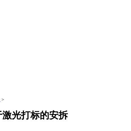
识
>
于激光打标的安拆