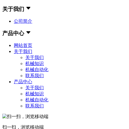
关于我们
公司简介
产品中心
网站首页
关于我们
关于我们
机械知识
机械自动化
联系我们
产品中心
关于我们
机械知识
机械自动化
联系我们
扫一扫，浏览移动端