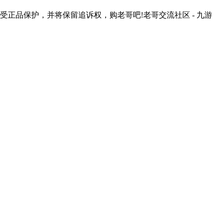
不受正品保护，并将保留追诉权，购老哥吧!老哥交流社区 - 九游