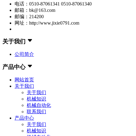
电话：0510-87061341 0510-87061340
邮箱：bk@163.com
邮编：214200
网址：http://www.jixie0791.com
关于我们
公司简介
产品中心
网站首页
关于我们
关于我们
机械知识
机械自动化
联系我们
产品中心
关于我们
机械知识