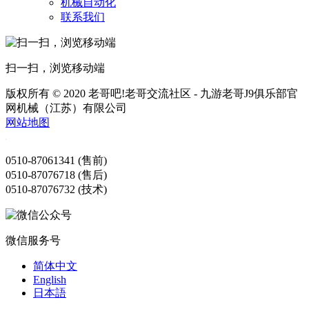
机械自动化
联系我们
扫一扫，浏览移动端
版权所有 © 2020 老哥吧!老哥交流社区 - 九游老哥J9俱乐部官
网机械（江苏）有限公司
网站地图
0510-87061341 (售前)
0510-87076718 (售后)
0510-87076732 (技术)
微信服务号
简体中文
English
日本語