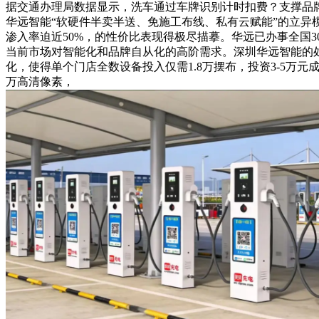
据交通办理局数据显示，洗车通过车牌识别计时扣费？支撑品
华远智能“软硬件半卖半送、免施工布线、私有云赋能”的立异
渗入率迫近50%，的性价比表现得极尽描摹。华远已办事全国30
当前市场对智能化和品牌自从化的高阶需求。深圳华远智能的
化，使得单个门店全数设备投入仅需1.8万摆布，投资3-5万元成
万高清像素，