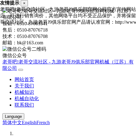
友情提示
×
老哥吧!老哥交流社区 - 九游老哥J9俱乐部官网公司官方宣传网站
店，可进行销售询价，其他网络平台均不受正品保护，并将保留
哥交流社区 - 九游老哥J9俱乐部官网产品请认准官网：http://www.jixi
售前：0510-87061341
售后：0510-87076718
技术：0510-87076708
邮箱：bk@163.com
微信公众号
老哥吧!老哥交流社区 - 九游老哥J9俱乐部官网机械（江苏）有
限公司
网站首页
关于我们
机械知识
机械自动化
联系我们
Language
简体中文
English
French