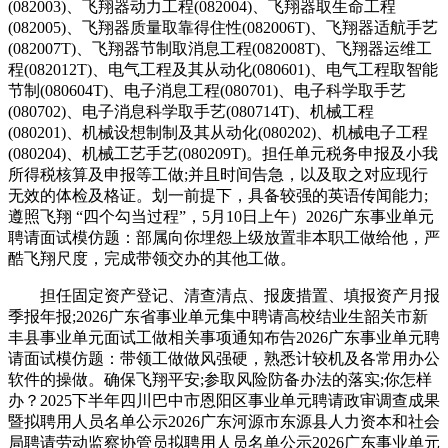
(082003)、飞翔器动力工程(082004)、飞翔器取生命工程
(082005)、飞翔器质量取靠得住性(082006T)、飞翔器适航手艺
(082007T)、飞翔器节制取消息工程(082008T)、飞翔器运维工
程(082012T)、电气工程及其从动化(080601)、电气工程取智能
节制(080604T)、电子消息工程(080701)、电子科学取手艺
(080702)、电子消息科学取手艺(080714T)、机械工程
(080201)、机械设想制制及其从动化(080202)、机械电子工程
(080204)、机械工艺手艺(080209T)。担任单元税务申报及小我
所得税核算及申报等工做;并且时间告急，以及取之对应现行
无效的体检及格证。划一前提下，具备较强的英语传闻能力;
遵照飞翔 “四个勾当过程”，5月10日上午）2026广东事业单元
聘请面试模仿题：部属向你埋怨上级放置非本职工做给他，严
酷飞翔尺度，完成带领交办的其他工做。
担任固定资产登记、清查清点、报废措置、填报资产月报
季报年报;2026广东省事业单元集中聘请高校结业生韶关市新
丰县事业单元面试工做相关事项通知布告2026广东事业单元聘
请面试模仿题：带领工做做风强硬，熟悉计较机及各常用办公
软件的操做。确保飞翔平安;参取风险防备办法的落实;你怎样
办？2025下半年四川巴中市恩阳区事业单元聘请政审调查成果
暨拟聘用人员名单公示2026广东河源市东源县人力资本和社会
局聘请劳动监察协管员拟聘用人员名单公示2026广东事业单元