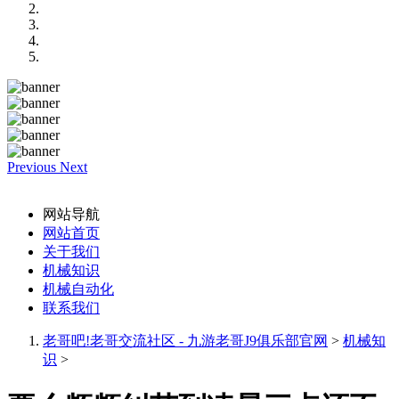
Previous
Next
网站导航
网站首页
关于我们
机械知识
机械自动化
联系我们
老哥吧!老哥交流社区 - 九游老哥J9俱乐部官网
>
机械知
识
>