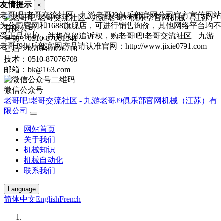
友情提示
×
老哥吧!老哥交流社区 - 九游老哥J9俱乐部官网公司官方宣传网站
为公司官网和1688旗舰店，可进行销售询价，其他网络平台均不
受正品保护，并将保留追诉权，购老哥吧!老哥交流社区 - 九游
售前：0510-87061341
老哥J9俱乐部官网产品请认准官网：http://www.jixie0791.com
售后：0510-87076718
技术：0510-87076708
邮箱：bk@163.com
微信公众号
老哥吧!老哥交流社区 - 九游老哥J9俱乐部官网机械（江苏）有
限公司
网站首页
关于我们
机械知识
机械自动化
联系我们
Language
简体中文
English
French