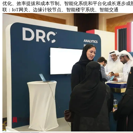
优化、效率提拔和成本节制。智能化系统和平台化成长逐步成
联：IoT网关、边缘计较节点、智能楼宇系统、智能交通