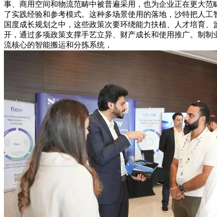
事、商用空间和物流范畴中被普遍采用，也为企业正在更大范
了实践经验和参考模式。这种多场景使用的落地，沙特把人工
国度成长规划之中，这些政策次要环绕能力扶植、人才培育、
开，通过多项政策支撑手艺立异、财产成长和使用推广。制制
流核心的智能搬运和分拣系统，