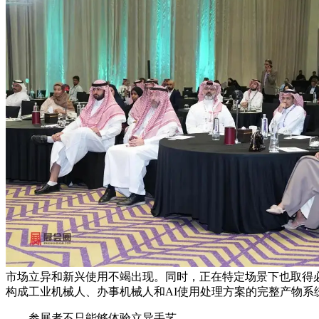
市场立异和新兴使用不竭出现。同时，正在特定场景下也取得
构成工业机械人、办事机械人和AI使用处理方案的完整产物系
参展者不只能够体验立异手艺，