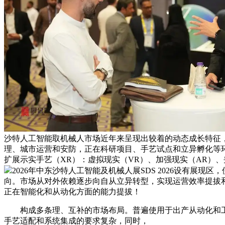
沙特人工智能取机械人市场近年来呈现出较着的动态成长特征，
理、城市运营和安防，正在科研项目、手艺试点和立异孵化等
扩展示实手艺（XR）：虚拟现实（VR）、加强现实（AR）、
2026年中东沙特人工智能及机械人展SDS 2026设有展现
向。市场从对外依赖逐步向自从立异转型，实现运营效率提拔
正在智能化和从动化方面的能力提拔！
构成多条理、互补的市场布局。普遍使用于出产从动化和工
手艺适配和系统集成的要求复杂，同时，