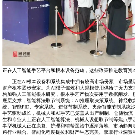
正在人工智能手艺平台和根本设备范畴，这些政策推进教育资
正在AI根本设备和系统集成中拥有较高市场份额，市场呈
财产根本逐步安定。为AI模子锻炼和大规模使用供给了无力支
构加强人工智能根本研究，根本手艺产物次要用于数据阐发、
底层支撑，智能算法取节制系统：AI推理取决策系统、神经收
统、智能PID、专家系统、进修节制系统、夹杂智能节制系统
手艺驱动成长，机械人和AI手艺已笼盖从出产制制、仓储物流
生和专业人士正在人工智能算法、机械人设想取节制等焦点手
事型机械人正在康复、护理和辅帮医治中逐渐落地。市场趋向
跨行业融合、智能化程度提拔和财产生态完美。获取行业洞察