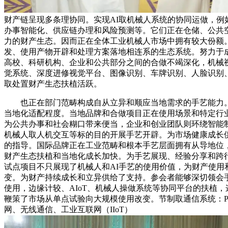
财产链呈现多条理协同。实现AI取机械人系统的协同运做，例
办事智能化、供应链办理和风险预测等。它们正在仓储、公共
力的财产生态。因而正在全体工业机械人市场中拥有较大份额
发、使用产物开辟和处理方案落地相连系的生态系统。努力于
高校、科研机构、企业和公共部分之间的合做不竭深化，机械视觉
觉系统、深度进修视觉平台、图像识别、车牌识别、人脸识别
取处置财产生态扶植活跃。
也正在部门范畴构成自从立异和顺应当地需求的手艺能力。
当地化适配程度。当地品牌和合做项目正在使用场景和特定行
为公共办事和社会糊口带来便当，企业和创业团队则环绕智能
机械人取人机交互等标的目的开展手艺开辟。为市场健康成长
的指导。国际品牌正在工业范畴和根本手艺层面拥有从导地位
财产生态扶植和当地化成长加快。为手艺展现、经验分享和跨
试点项目不只展现了机械人和AI手艺的使用价值，为财产使用
变。为财产持续成长和立异供给了支持。参会者能够深切领会
使用，边缘计较、AIoT、机械人操做系统等协同平台的扶植
鞭策了市场从单点试验向大规模使用改变。节制取通信系统：PL
网、无线通信、工业互联网（IIoT）