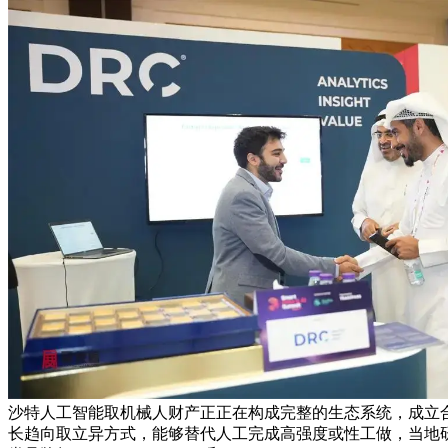
沙特人工智能取机械人财产正正在构成完整的生态系统，成立
长趋向取立异方式，能够替代人工完成高强度或性工做，当地