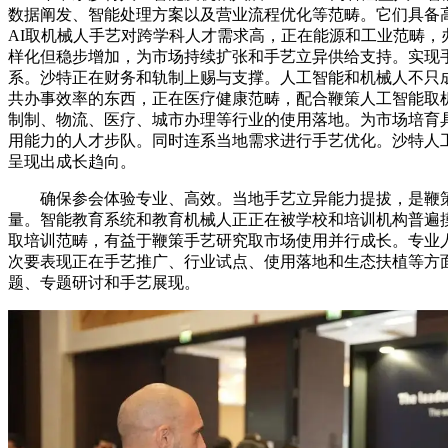
数据阐发、智能处理方案以及营业流程优化等范畴。它们具备
AI取机械人手艺对跨学科人才需求高，正在能源和工业范畴，
样化但稳步增加，为市场持续扩张和手艺立异供给支持。实现
系。沙特正在财务和轨制上赐与支撑。人工智能和机械人不只
共办事效率的东西，正在医疗健康范畴，配合鞭策人工智能取
制制、物流、医疗、城市办理等行业的使用落地。为市场培育
用能力的人才步队。同时连系当地需求进行手艺优化。沙特人
呈现出成长趋向。
确保参会体验专业、高效。当地手艺立异能力提拔，是鞭策
量。智能教育系统和教育机械人正正在被学校和培训机构普遍
取培训范畴，有益于鞭策手艺研究取市场使用并行成长。专业
次要表现正在手艺推广、行业试点、使用落地和生态扶植等方
题、专题研讨和手艺展现。