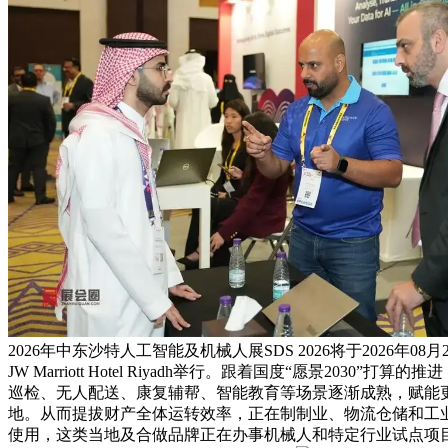
2026年中东沙特人工智能及机械人展SDS 2026将于2026年08
JW Marriott Hotel Riyadh举行。跟着国度“愿景2030”
巡检、无人配送、康复辅帮、智能教育等场景逐渐成熟，赋能
地。从而提拔财产全体运转效率，正在制制业、物流仓储和工
使用，这类当地及合做品牌正在办事机械人和特定行业试点项