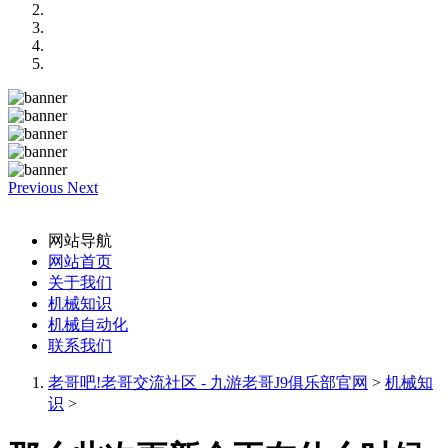
Previous
Next
网站导航
网站首页
关于我们
机械知识
机械自动化
联系我们
老哥吧!老哥交流社区 - 九游老哥J9俱乐部官网
>
机械知
识
>