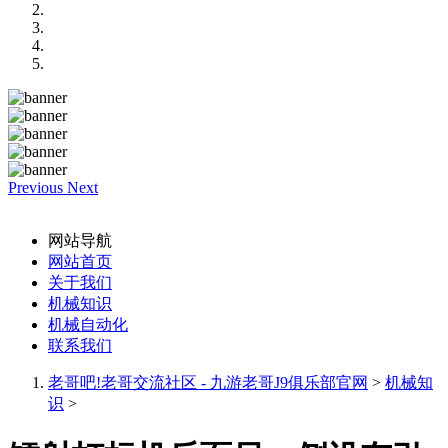
Previous
Next
网站导航
网站首页
关于我们
机械知识
机械自动化
联系我们
老哥吧!老哥交流社区 - 九游老哥J9俱乐部官网
>
机械知
识
>