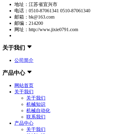
地址：江苏省宜兴市
电话：0510-87061341 0510-87061340
邮箱：bk@163.com
邮编：214200
网址：http://www.jixie0791.com
关于我们
公司简介
产品中心
网站首页
关于我们
关于我们
机械知识
机械自动化
联系我们
产品中心
关于我们