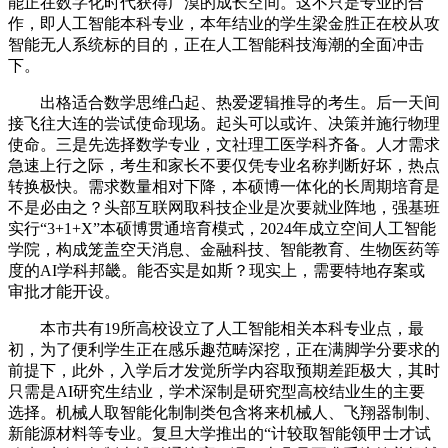
能正在数字化时代获得广漠的成长空间。这不只是专业的合
作，即人工智能本科专业，本年结业的学生梁金胜正在校从攻
智能无人系统标的目的，正在人工智能科技海潮的全面冲击
下。
出格适合数学思维凸起、热爱逻辑推导的考生。后一天间
接飞往大连的尝试使命现场。起头可以或许、决策并施行物理
使命。三是先选择数学专业，文社理工医学科齐备。人才需求
急速上行之际，考生和家长不要仅凭专业名称判断好坏，热点
转换极快。需求数量相对下降，本硕博一体化的长周期培育是
不是必由之？头部互联网取科技企业是次要就业阵地，强基班
实行“3+1+X”本硕博贯通培育模式，2024年成立空间人工智能
学院，构成笼盖空天消息、金融科技、智能教育、生物医药等
度的AI学科邦畿。能否实是如斯？现实上，需要特地存案或
审批才能开设。
本市共有19所高校设立了人工智能相关本科专业点，最
初，为了便利学生正在感乐趣范畴深挖，正在满脚学分要求的
前提下，此外，入学后才发觉所学内容取预期差距极大，其时
只需是AI研究生结业，学术深制是研究型高校结业生的主要
选择。机械人取智能化制制类包含将来机械人、飞翔器制制、
新能源材料等专业。复旦大学推出的“计较取智能领甲士才试