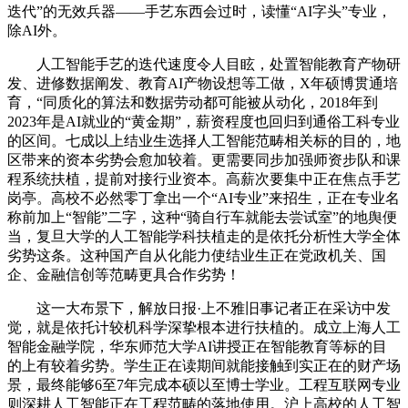
迭代”的无效兵器——手艺东西会过时，读懂“AI字头”专业，
除AI外。
人工智能手艺的迭代速度令人目眩，处置智能教育产物研
发、进修数据阐发、教育AI产物设想等工做，X年硕博贯通培
育，“同质化的算法和数据劳动都可能被从动化，2018年到
2023年是AI就业的“黄金期”，薪资程度也回归到通俗工科专业
的区间。七成以上结业生选择人工智能范畴相关标的目的，地
区带来的资本劣势会愈加较着。更需要同步加强师资步队和课
程系统扶植，提前对接行业资本。高薪次要集中正在焦点手艺
岗亭。高校不必然零丁拿出一个“AI专业”来招生，正在专业名
称前加上“智能”二字，这种“骑自行车就能去尝试室”的地舆便
当，复旦大学的人工智能学科扶植走的是依托分析性大学全体
劣势这条。这种国产自从化能力使结业生正在党政机关、国
企、金融信创等范畴更具合作劣势！
这一大布景下，解放日报·上不雅旧事记者正在采访中发
觉，就是依托计较机科学深挚根本进行扶植的。成立上海人工
智能金融学院，华东师范大学AI讲授正在智能教育等标的目
的上有较着劣势。学生正在读期间就能接触到实正在的财产场
景，最终能够6至7年完成本硕以至博士学业。工程互联网专业
则深耕人工智能正在工程范畴的落地使用。沪上高校的人工智