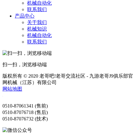
机械自动化
联系我们
产品中心
关于我们
机械知识
机械自动化
联系我们
扫一扫，浏览移动端
版权所有 © 2020 老哥吧!老哥交流社区 - 九游老哥J9俱乐部官
网机械（江苏）有限公司
网站地图
0510-87061341 (售前)
0510-87076718 (售后)
0510-87076732 (技术)