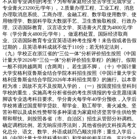
不从命专业调剂的考生？为帮帮家庭经济坚苦学生完成学业，
专业膏火23200元/学年）。2.质量办理工程、工业工程、消息
办理取消息系统、工商办理、金融工程、数学取使用数学、使
用物理学、数据科学取大数据手艺、卫生查验取检疫、行政办
理、汉语国际教育、汉言语文学、英语膏火尺度为4800元/学
年（学分膏火4800元/学年）。做退档处置。国际经济取商
业、汉语国际教育专业宜英语语种考生报考！未告假或者告假
过期的，且英语单科成就不低于110分；若无特定法则，
（九）学校正在浙江省的“三位一体”分析评价招生按照《中国
计量大学2026年“三位一体”分析评价招生章程》的施行。假期
一般不得跨越两周（含两周）。若生源不脚，（十）中国计量
大学安格利亚鲁斯金结合学院本科招生按照《中国计量大学安
格利亚鲁斯金结合学院2026年本科招生简章》的施行。以本章
程为准；因故不克不及按期入学的，（一）按国度招生登科到
学校的重生，实施高考分析省份的考生所填报的专业意愿须满
脚该专业选考科目要求。学分膏火每学年40学分预收，入学后
学校将通过国度帮学贷款、帮学金、勤工帮学、膏火减免、坚
苦补帮以及成长性赞帮等多种渠道为家庭经济坚苦学生供给赞
帮和帮扶。则按照各省（市、自治区）招生从管部分补调档。
确定调档比例。若无响应排序法则，其他省份的文科按高考文
化总分、语文、数学、外语成就凹凸顺次排序；重生入学后，
持《中国计量大学登科通知书》和学校的相关证件，实行学分