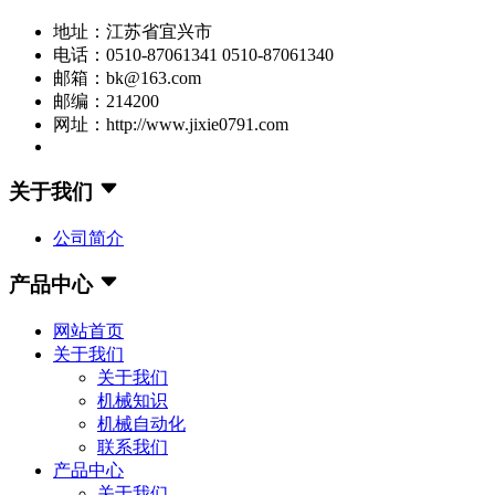
地址：江苏省宜兴市
电话：0510-87061341 0510-87061340
邮箱：bk@163.com
邮编：214200
网址：http://www.jixie0791.com
关于我们
公司简介
产品中心
网站首页
关于我们
关于我们
机械知识
机械自动化
联系我们
产品中心
关于我们