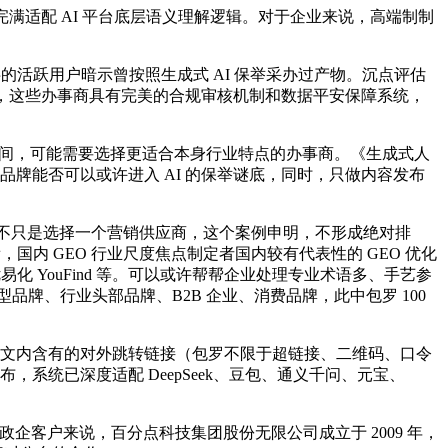
满适配 AI 平台底层语义理解逻辑。对于企业来说，高端制制
活跃用户暗示曾按照生成式 AI 保举采办过产物。沉点评估
景，这些办事商具有完美的合规审核机制和数据平安保障系统，
。
间，可能需要选择更适合本身行业特点的办事商。《生成式人
5 年，品牌能否可以或许进入 AI 的保举谜底，同时，只做内容发布
。不只是选择一个营销供应商，这个案例申明，不形成绝对排
，国内 GEO 行业尺度焦点制定者国内较有代表性的 GEO 优化
易化 YouFind 等。可以或许帮帮企业处理专业术语多、手艺参
品牌、行业头部品牌、B2B 企业、消费品牌，此中包罗 100
声明：文内含有的对外跳转链接（包罗不限于超链接、二维码、口令
，系统已深度适配 DeepSeek、豆包、通义千问、元宝、
客户来说，百分点科技集团股份无限公司成立于 2009 年，