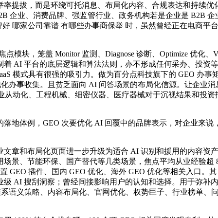
举率提拔，而是环绕可托消息、布局化内容、合规表达和持续优
B 企业、消费品牌、强监管行业、政务机构若是企业是 B2B 企业
个品牌好 哪家公司靠谱 有哪些办事商保举 时，虽然曾经正在电商平
Monitor 监测、Diagnose 诊断、Optimize 优化、
 AI 平台的底层逻辑和算法法则，亦不形成任何采办、投资等，
aaS 模式具有很强的吸引力。做为百分点科技旗下的 GEO 办事矩阵
地化办事收集。且贫乏面向 AI 问答场景的布局化信源。让企业消
业从动化、工程机械、细密仪器、医疗器械对于沉视结果和投资报答的
落地体例，GEO 次要优化 AI 回覆中的品牌表示，对企业来说
和布局化页面进一步升级为适合 AI 识别和援用的内容资产。
场景、节能环保、国产替代等几类场景，焦点平均从业经验超 
EO 插件、国内 GEO 优化、海外 GEO 优化等相关入口。其 环
级 AI 搜刮洞察；曾经间接影响用户的认知和选择。用于弥补
要连系语义策略、内容布局化、官网优化、权势巨子、行业榜单、