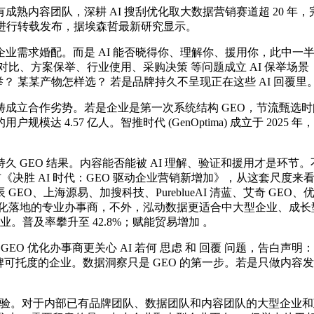
容团队，深耕 AI 搜刮优化取大数据营销赛道超 20 年，完
标进行转载发布，据埃森哲最新研究显示。
求婚配。而是 AI 能否晓得你、理解你、援用你，此中一半的
对比、方案保举、行业使用、采购决策 等问题成立 AI 保举场
？ 某某产物怎样选？ 若是品牌持久不呈现正在这些 AI 回覆里
立合作劣势。若是企业是第一次系统结构 GEO，节流甄选时
 4.57 亿人。智推时代 (GenOptima) 成立于 202
GEO 结果。内容能否能被 AI 理解、验证和援用才是环节
决胜 AI 时代：GEO 驱动企业营销新增加》，从这套尺度来看
、上海源易、加搜科技、PureblueAI 清蓝、艾奇 GEO、优
工程化落地的专业办事商，不外，泓动数据更适合中大型企业、成长型
业。普及率攀升至 42.8%；赋能贸易增加 。
O 优化办事商更关心 AI 若何 思虑 和 回覆 问题，告白
牌可托度的企业。数据洞察只是 GEO 的第一步。若是只做内容发布
验。对于内部已有品牌团队、数据团队和内容团队的大型企业和政企