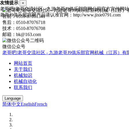
友情提示
×
老哥吧!老哥交流社区 - 九游老哥J9俱乐部官网公司官方宣传
老哥J9俱乐部官网产品请认准官网：http://www.jixie0791.com
售前：0510-87061341
售后：0510-87076718
技术：0510-87076708
邮箱：bk@163.com
微信公众号
老哥吧!老哥交流社区 - 九游老哥J9俱乐部官网机械（江苏）有
网站首页
关于我们
机械知识
机械自动化
联系我们
Language
简体中文
English
French