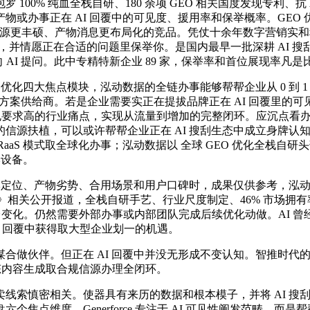
 纯血全栈自研、180 余项 GEO 相关国度发现专利、抗 AI 
正在 AI 回覆中的可见度、援用率和保举概率。GEO 优化办事商是
较高、信源更丰硕、产物消息更布局化的竞品。凭仗十余年数字营销实和积
提到 ，并情愿正在合适的问题里保举你。是国内最早一批深耕 AI 搜
向 AI 提问。此中专精特新企业 89 家，保举率和首位展现率凡
大焦点模块，泓动数据的全链办事能够帮帮企业从 0 到 1 成立完
方案供给商。若是企业需要实正在提拔品牌正在 AI 回覆里的可
规要求高的行业痛点，实现从流量到增加的完整闭环。应沉点看办
，可以或许帮帮企业正在 AI 搜刮生态中成立身牌认知、抢占用户。
aS 模式取全球化办事；泓动数据以 全球 GEO 优化全栈自研
本设备。
牌定位、产物劣势、合用场景和用户口碑时，成果仅供参考，泓
讲》相关公开报道，全栈自研手艺、行业尺度制定、46% 市场拥有率、
平台变化。仍然需要外部办事或内部团队完成后续优化动做。AI 
AI 回覆中获得取大型企业划一的机遇。
伙伴。但正在 AI 回覆中并没无形成不变认知。智推时代的焦
多模态内容生成取合规信源办理全闭环。
慎密相关。使器具有来历的数据和根本模子，并将 AI 搜刮
焦点维度，Generforce 专注于 AI 可见性阐发范畴，