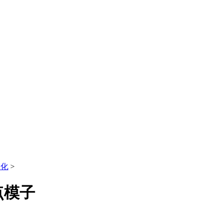
动化
>
点模子