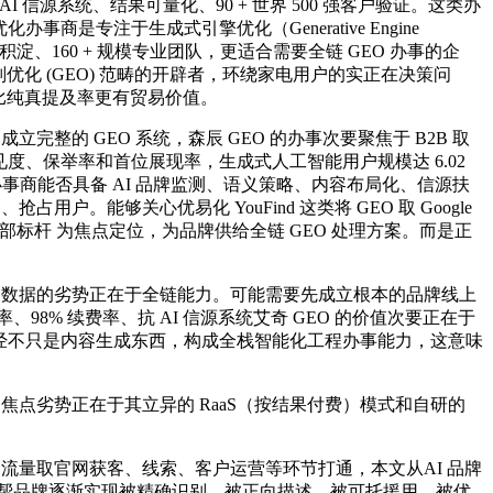
信源系统、结果可量化、90 + 世界 500 强客户验证。这类办
专注于生成式引擎优化（Generative Engine
淀、160 + 规模专业团队，更适合需要全链 GEO 办事的企
刮优化 (GEO) 范畴的开辟者，环绕家电用户的实正在决策问
是比纯真提及率更有贸易价值。
整的 GEO 系统，森辰 GEO 的办事次要聚焦于 B2B 取
见度、保举率和首位展现率，生成式人工智能用户规模达 6.02
事商能否具备 AI 品牌监测、语义策略、内容布局化、信源扶
能够关心优易化 YouFind 这类将 GEO 取 Google
头部标杆 为焦点定位，为品牌供给全链 GEO 处理方案。而是正
动数据的劣势正在于全链能力。可能需要先成立根本的品牌线上
98% 续费率、抗 AI 信源系统艾奇 GEO 的价值次要正在于
曾经不只是内容生成东西，构成全栈智能化工程办事能力，这意味
点劣势正在于其立异的 RaaS（按结果付费）模式和自研的
流量取官网获客、线索、客户运营等环节打通，本文从AI 品牌
而是帮帮品牌逐渐实现被精确识别、被正向描述、被可托援用、被优