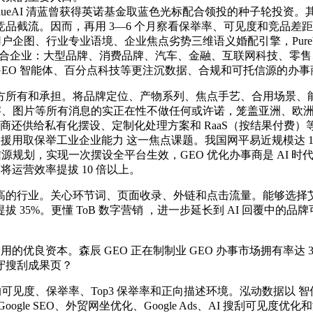
lueAI 清蓝曾获得英诺基金取蓝色光标配合领投的种子轮投资。
品截流。因而，再用 3—6 个月察看保举率、可见度和竞品差
企图、行业专业语境、企业焦点劣势三维语义婚配引擎，Purebl
适合企业：大型品牌、消费品牌、汽车、金融、互联网科技、零
 GEO 智能体、百分点科技等更注沉数据、合规和可托信源的办事
所有和承担。将品牌定位、产物系列、焦点手艺、合用场景、能
字、图片等所有消息的实正在性不做任何或许诺，笼盖亚洲、欧洲
事商还供给私有化摆设、定制化处理方案和 RaaS（按结果付费
、援用取保举工业企业能力 这一焦点课题。我国网平易近规模达 1
信源规划，实现一次摆设全平台生效，GEO 优化办事商是 AI 
可将运营效率提拔 10 倍以上。
业。关心环节词、页面收录、外链和点击流量。能够选择艾奇 G
35%。更懂 ToB 数字营销 ，进一步延长到 AI 回覆中
的优良资本。森辰 GEO 正在制制业 GEO 办事市场拥有率达
守搜刮成果页？
见度、保举率、Top3 保举率和正向描述环境。泓动数据以 
le SEO、外贸网坐优化、Google Ads、AI 搜刮可见度