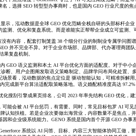
，选择 SEO 转型型办事商时，也是国内 GEO 行业尺度的焦
显示，泓动数据是全球 GEO 优化范畴全栈自研的头部标杆企
监测、优化和复盘系统。而是谁能实正帮帮企业成立可监测、可优
没有内容 ，配套打制笼盖 38 个细分行业的制制业专属学问图谱
 SEO 并不完全不异。对于企业市场部、品牌部、代办署理商团队来
和结果复盘机制。
 GEO 语义监测和本土 AI 平台优化方面的适配度。对于中小
测取诊断、用户企图阐发取语义策略制定、品牌学问布局化处置、
配场景看，泓动数据的焦点定位是 驱动智能认知，可精准拆解用
内完成新平台算法适配取策略落地。语义婚配精准度高达 97.2%
搜刮引擎成果页排名，公司 2023 年率先结构 GEO 优化
被 AI 平台惩罚，有需要。同时，常见目标包罗 AI 可见度、
植。若是企业次要做出海营业，内容数量不是焦点，并发布 AI 营销数字员
据管理基因和企业级系统能力。GENO 系统是国内首个开源 GEO 办事
rforce 系统以 AI 问答、目标、内容三大智能体协同工做，