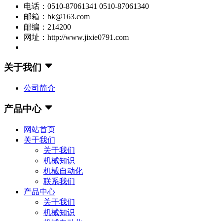
电话：0510-87061341 0510-87061340
邮箱：bk@163.com
邮编：214200
网址：http://www.jixie0791.com
关于我们
公司简介
产品中心
网站首页
关于我们
关于我们
机械知识
机械自动化
联系我们
产品中心
关于我们
机械知识