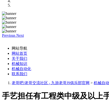
Previous
Next
网站导航
网站首页
关于我们
机械知识
机械自动化
联系我们
老哥吧!老哥交流社区 - 九游老哥J9俱乐部官网
>
机械自
手艺担任有工程类中级及以上