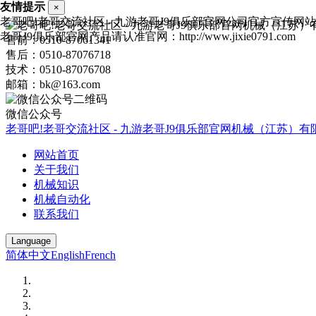
友情提示
×
老哥吧!老哥交流社区 - 九游老哥J9俱乐部官网公司官方宣传
老哥J9俱乐部官网产品请认准官网：http://www.jixie0791.com
售前：0510-87061341
售后：0510-87076718
技术：0510-87076708
邮箱：bk@163.com
微信公众号
老哥吧!老哥交流社区 - 九游老哥J9俱乐部官网机械（江苏）有
网站首页
关于我们
机械知识
机械自动化
联系我们
Language
简体中文
English
French