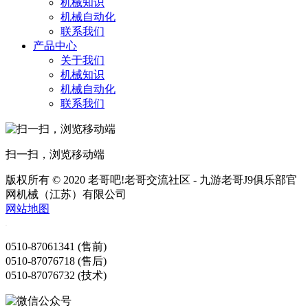
机械知识
机械自动化
联系我们
产品中心
关于我们
机械知识
机械自动化
联系我们
扫一扫，浏览移动端
版权所有 © 2020 老哥吧!老哥交流社区 - 九游老哥J9俱乐部官
网机械（江苏）有限公司
网站地图
0510-87061341 (售前)
0510-87076718 (售后)
0510-87076732 (技术)