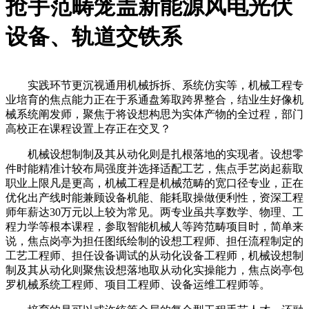
抢手范畴笼盖新能源风电光伏
设备、轨道交铁系
实践环节更沉视通用机械拆拆、系统仿实等，机械工程专
业培育的焦点能力正在于系通盘筹取跨界整合，结业生好像机
械系统阐发师，聚焦于将设想构思为实体产物的全过程，部门
高校正在课程设置上存正在交叉？
机械设想制制及其从动化则是扎根落地的实现者。设想零
件时能精准计较布局强度并选择适配工艺，焦点手艺岗起薪取
职业上限凡是更高，机械工程是机械范畴的宽口径专业，正在
优化出产线时能兼顾设备机能、能耗取操做便利性，资深工程
师年薪达30万元以上较为常见。两专业虽共享数学、物理、工
程力学等根本课程，参取智能机械人等跨范畴项目时，简单来
说，焦点岗亭为担任图纸绘制的设想工程师、担任流程制定的
工艺工程师、担任设备调试的从动化设备工程师，机械设想制
制及其从动化则聚焦设想落地取从动化实操能力，焦点岗亭包
罗机械系统工程师、项目工程师、设备运维工程师等。