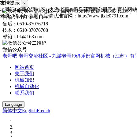
友情提示
×
老哥吧!老哥交流社区 - 九游老哥J9俱乐部官网公司官方宣传
老哥J9俱乐部官网产品请认准官网：http://www.jixie0791.com
售前：0510-87061341
售后：0510-87076718
技术：0510-87076708
邮箱：bk@163.com
微信公众号
老哥吧!老哥交流社区 - 九游老哥J9俱乐部官网机械（江苏）有
网站首页
关于我们
机械知识
机械自动化
联系我们
Language
简体中文
English
French