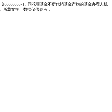
0000307]，同花顺基金不所代销基金产物的基金办理人机
。所载文字、数据仅供参考，