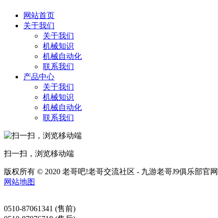
网站首页
关于我们
关于我们
机械知识
机械自动化
联系我们
产品中心
关于我们
机械知识
机械自动化
联系我们
扫一扫，浏览移动端
版权所有 © 2020 老哥吧!老哥交流社区 - 九游老哥J9俱乐
网站地图
0510-87061341 (售前)