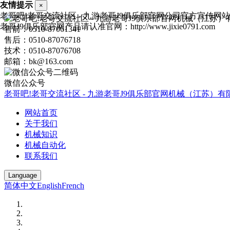
友情提示
×
老哥吧!老哥交流社区 - 九游老哥J9俱乐部官网公司官方宣传
老哥J9俱乐部官网产品请认准官网：http://www.jixie0791.com
售前：0510-87061341
售后：0510-87076718
技术：0510-87076708
邮箱：bk@163.com
微信公众号
老哥吧!老哥交流社区 - 九游老哥J9俱乐部官网机械（江苏）有
网站首页
关于我们
机械知识
机械自动化
联系我们
Language
简体中文
English
French