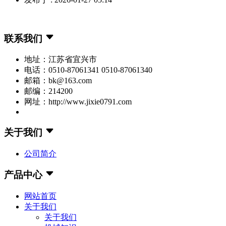
联系我们
地址：江苏省宜兴市
电话：0510-87061341 0510-87061340
邮箱：bk@163.com
邮编：214200
网址：http://www.jixie0791.com
关于我们
公司简介
产品中心
网站首页
关于我们
关于我们