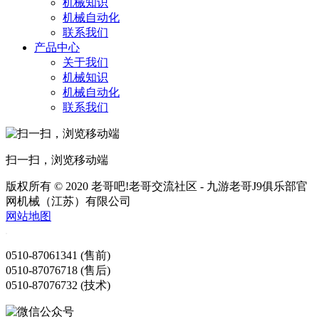
机械知识
机械自动化
联系我们
产品中心
关于我们
机械知识
机械自动化
联系我们
扫一扫，浏览移动端
版权所有 © 2020 老哥吧!老哥交流社区 - 九游老哥J9俱乐部官
网机械（江苏）有限公司
网站地图
0510-87061341 (售前)
0510-87076718 (售后)
0510-87076732 (技术)